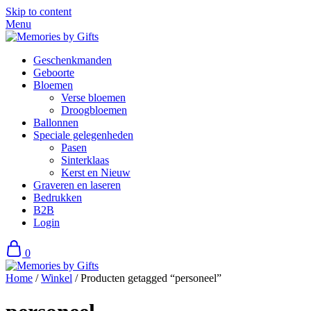
Skip to content
Menu
Geschenkmanden
Geboorte
Bloemen
Verse bloemen
Droogbloemen
Ballonnen
Speciale gelegenheden
Pasen
Sinterklaas
Kerst en Nieuw
Graveren en laseren
Bedrukken
B2B
Login
0
Home
/
Winkel
/ Producten getagged “personeel”