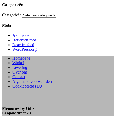
Categorieën
Categorieën
Meta
Aanmelden
Berichten feed
Reacties feed
WordPress.org
Homepage
Winkel
Levering
Over ons
Contact
Algemene voorwaarden
Cookiebeleid (EU)
Memories by Gifts
Leopolddreef 23