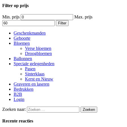
Filter op prijs
Min. prijs
Max. prijs
Filter
Geschenkmanden
Geboorte
Bloemen
Verse bloemen
Droogbloemen
Ballonnen
Speciale gelegenheden
Pasen
Sinterklaas
Kerst en Nieuw
Graveren en laseren
Bedrukken
B2B
Login
Zoeken naar:
Recente reacties