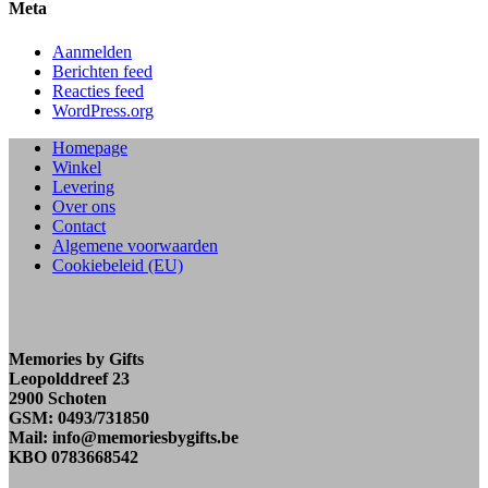
Meta
Aanmelden
Berichten feed
Reacties feed
WordPress.org
Homepage
Winkel
Levering
Over ons
Contact
Algemene voorwaarden
Cookiebeleid (EU)
Memories by Gifts
Leopolddreef 23
2900 Schoten
GSM: 0493/731850
Mail: info@memoriesbygifts.be
KBO 0783668542