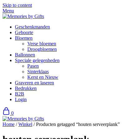
Skip to content
Menu
Geschenkmanden
Geboorte
Bloemen
Verse bloemen
Droogbloemen
Ballonnen
Speciale gelegenheden
Pasen
Sinterklaas
Kerst en Nieuw
Graveren en laseren
Bedrukken
B2B
Login
0
Home
/
Winkel
/ Producten getagged “houten serveerplank”